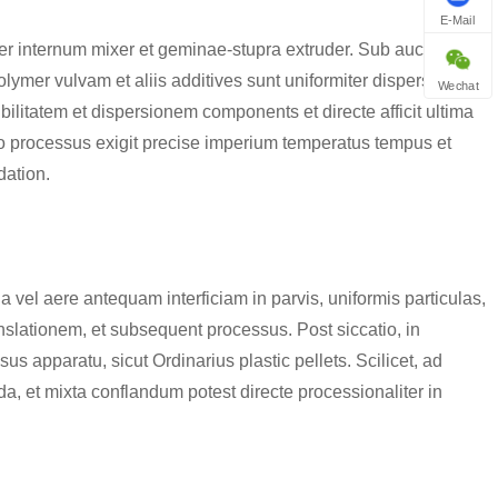
E-Mail
r internum mixer et geminae-stupra extruder. Sub auctoritate
olymer vulvam et aliis additives sunt uniformiter dispersit ad
Wechat
ilitatem et dispersionem components et directe afficit ultima
endo processus exigit precise imperium temperatus tempus et
dation.
ua vel aere antequam interficiam in parvis, uniformis particulas,
anslationem, et subsequent processus. Post siccatio, in
us apparatu, sicut Ordinarius plastic pellets. Scilicet, ad
, et mixta conflandum potest directe processionaliter in