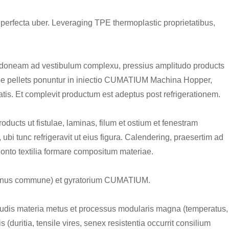
 perfecta uber. Leveraging TPE thermoplastic proprietatibus,
oneam ad vestibulum complexu, pressius amplitudo products
Tpe pellets ponuntur in iniectio CUMATIUM Machina Hopper,
atis. Et complevit productum est adeptus post refrigerationem.
ucts ut fistulae, laminas, filum et ostium et fenestram
, ubi tunc refrigeravit ut eius figura. Calendering, praesertim ad
onto textilia formare compositum materiae.
 minus commune) et gyratorium CUMATIUM.
 rudis materia metus et processus modularis magna (temperatus,
(duritia, tensile vires, senex resistentia occurrit consilium