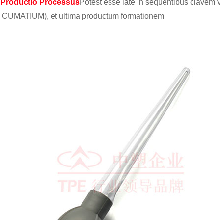
Productio Processus
Potest esse late in sequentibus clavem ve
e CUMATIUM), et ultima productum formationem.