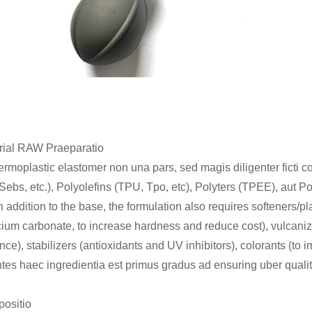
erial RAW Praeparatio
ermoplastic elastomer non una pars, sed magis diligenter ficti c
Sebs, etc.), Polyolefins (TPU, Tpo, etc), Polyters (TPEE), aut P
 addition to the base, the formulation also requires softeners/pla
cium carbonate, to increase hardness and reduce cost), vulcani
ance), stabilizers (antioxidants and UV inhibitors), colorants (to
tes haec ingredientia est primus gradus ad ensuring uber qualit
positio