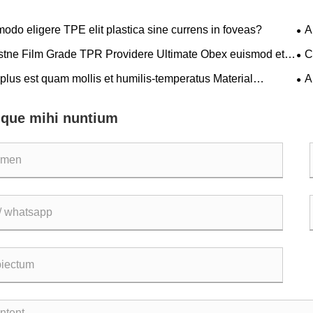
odo eligere TPE elit plastica sine currens in foveas?
A
TP
stne Film Grade TPR Providere Ultimate Obex euismod et
C
ca Recuperatio Opus ad Summus Finem Medical et
Man
plus est quam mollis et humilis-temperatus Material
A
tive Films?
ationes ubi vere lucet ad High Temperaturis
Man
nque mihi nuntium