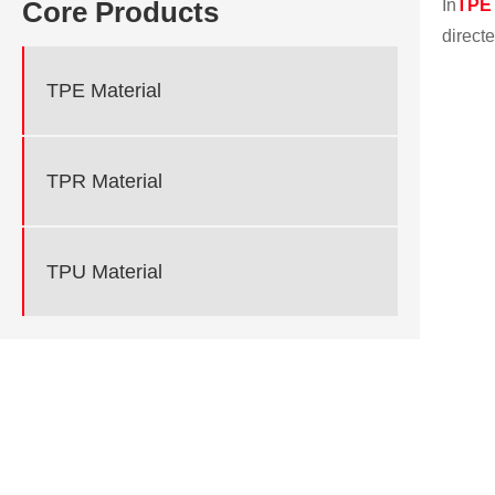
In
TPE 
Core Products
direct
TPE Material
TPR Material
TPU Material