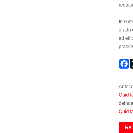
requisi
In sum
gradu 
ad eff
praeci
F
Antece
Quid fa
deinde
Quid f
Rel