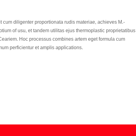
it cum diligenter proportionata rudis materiae, achieves M.-
tium of usu, et tandem utilitas ejus thermoplastic proprietatibus
tem Ceariem. Hoc processus combines artem eget formula cum
 perficientur et amplis applications.