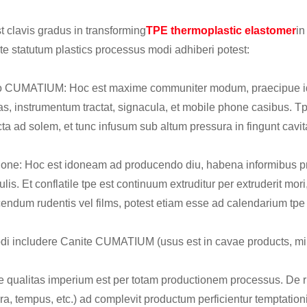
t clavis gradus in transforming
TPE thermoplastic elastomer
in
ate statutum plastics processus modi adhiberi potest:
io CUMATIUM: Hoc est maxime communiter modum, praecipue id
as, instrumentum tractat, signacula, et mobile phone casibus. 
cta ad solem, et tunc infusum sub altum pressura in fingunt cavit
ione: Hoc est idoneam ad producendo diu, habena informibus prod
lis. Et conflatile tpe est continuum extruditur per extruderit mori
endum rudentis vel films, potest etiam esse ad calendarium tpe 
odi includere Canite CUMATIUM (usus est in cavae products,
ae qualitas imperium est per totam productionem processus. De
a, tempus, etc.) ad complevit productum perficientur temptationis 