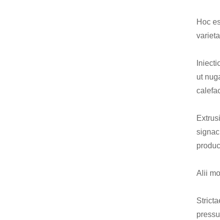
Hoc es
variet
Iniect
ut nug
calefa
Extrus
signacu
produc
Alii m
Strict
pressur