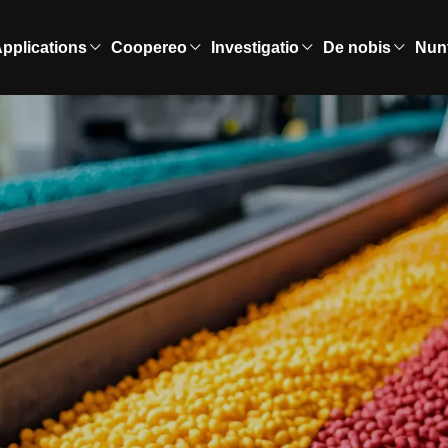
pplications
Coopereo
Investigatio
De nobis
Nun