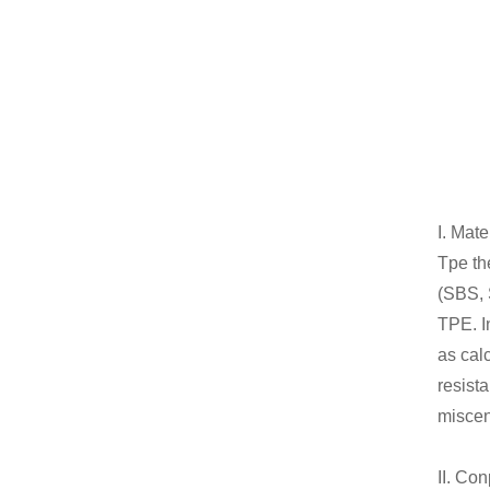
I. Mat
Tpe th
(SBS, 
TPE. In
as cal
resist
miscen
II. Con