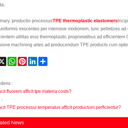
ta.
mary, productio processus
TPE thermoplastic elastomers
Incip
uniformis miscentes per intensive mixtionem, tunc pelletizes ad o
icientem utilitas eius thermoplastic proprietatibus ad efficien
sione machining artes ad producendum TPE products cum optimum
acebook
X
WhatsApp
Pinterest
LinkedIn
Share
dens :
cit fluorem afficit tpe materia costs?
 :
acit TPE processui temperatus afficit productum perficientur?
ated News