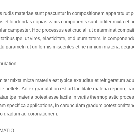
s rudis materiae sunt pascuntur in compositionem apparatu ut pe
as et tondendas copias variis components sunt fortiter mixta et p
lar campester. Hoc processus est crucial, ut determinat compatib
etatibus tpe, ut vires, elasticitate, et diuturnitatem. In compon
tu parametri ut uniformis miscentes et ne nimium materia degra
anulation
iter mixta mixta materia est typice extruditur et refrigeratum aq
pe pellets. Ad ex granulation est ad facilitate materia repono, tr
tae tpe materia potest esse facile in variis thermoplastic process
m specifica applications, in carunculam gradum potest omittenda
o gradum ad coronationem.
UMATIO