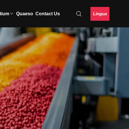
Lingua
tium
Quaeso
Contact Us