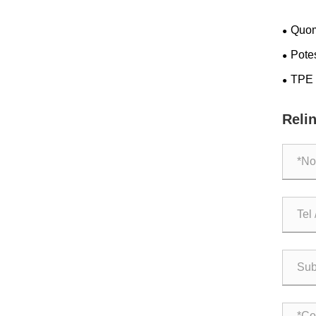
Quom
Pote
Elasti
TPE 
Protec
applic
Reli