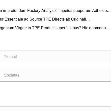
n in-profundum Factory Analysis: Impetus pauperum Adhesio
E Materias Bum Products
ur Essentiale ad Source TPE Directe ab Originali
ufacturer? Copia cathenae Utilitas Ignorare non potes
rgentum Virgae in TPE Product superficiebus? Hic quomodo
ufacturers Oratio the Issue!