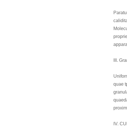
Paratu
calidit
Molecu
propri
appara
III. Gr
Uniform
quae t
granula
quaeda
proxim
IV. C