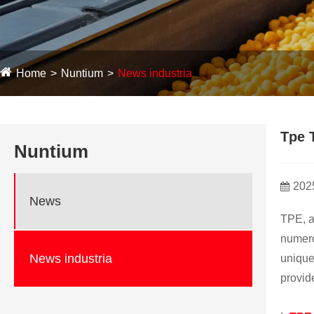
Home
Nuntium
News industria
Tpe 
Nuntium
202
News
TPE, a
numero
News industria
unique
provid